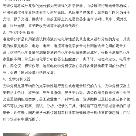
光谱仪是将成分复杂的光分解为光谱线的科学仪器，由棱镜或衍射光栅等构成，
利用光谱仪可测量物体表面反射的光线。从应用角度来看，光谱仪可以分为分子
光谱、原子光谱。据统计，目前国际上的光谱仪器多达20多种，其中，紫外光
谱、红外光谱、原子吸收光谱等比较具有代表性。
3、电化学分析仪器
电化学分析是利用被测试样溶液的电化学性质及其变化来进行分析的方法，其测
定的依据是电位、电导、电量、电流等电化学参量与被测物含量之间的定量关
系，这些电化学参量的测量是通过电化学分析仪器来完成的。根据所测量电化学
参量的不同，常见的电化学分析仪器包括酸度计、离子计、电位滴定仪、电导率
仪、库仑仪、极谱仪等。这些电化学分析仪器在各行各业担负着不同的分析任
务，促进了国民经济地快速发展。
4、光学分析仪器
光学分析是基于物质的光学特性进行定性或者定量研究的方法。光学分析仪器主
要包括比色计、旋光仪、光学显微镜、光学平台等。该类仪器是仪器仪表行业中
比较重要的组成类别，是工农业生产、科学实验、资源勘探以及社会生活各个领
域不可缺少的观察、测试、分析、记录的工具。伴随着下游应用领域需求的日渐
增长，近年来，国内光学分析仪器制造行业市场规模也呈现快速扩张态势，产品
的市场占有率逐渐提升。